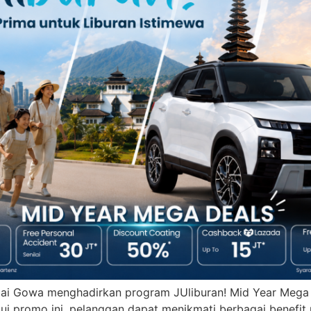
ai Gowa menghadirkan program JUliburan! Mid Year Mega 
i promo ini, pelanggan dapat menikmati berbagai benefit m