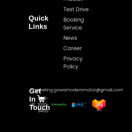
Test Drive
Quick
Booking
Links
Service
News
Career
Privacy
Policy
Get
marketing.gowamodernmotor@gmail.com
In
0812-
1000-
Touch
9400