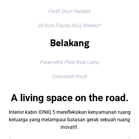
Flush Door Handles
20-inch Fractal Alloy Wheels*
Belakang
Parametric Pixel Rear Lamp
Clamshell Hood
A living space on the road.
Interior kabin IONIQ 5 merefleksikan kenyamanan ruang
keluarga yang melampaui batasan gerak sebuah ruang
inovatif.