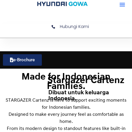
Hubungi Kami
e-Brochure
Made for Indonesian
Stargazer Cartenz
Families.
Dibuat untuk keluarga
Indonesia.
STARGAZER Cartenz is here to support exciting moments
for Indonesian families.
Designed to make every journey feel as comfortable as
home.
From its modern design to standout features like built-in