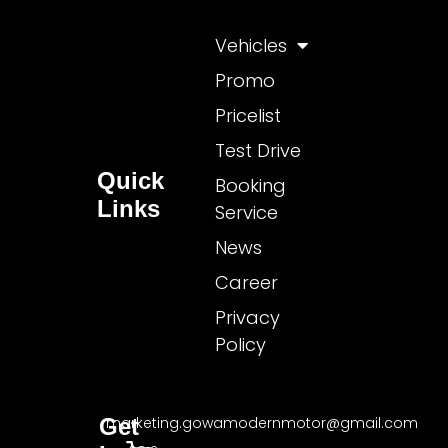
Vehicles
Promo
Pricelist
Test Drive
Quick
Booking
Links
Service
News
Career
Privacy
Policy
Get
marketing.gowamodernmotor@gmail.com