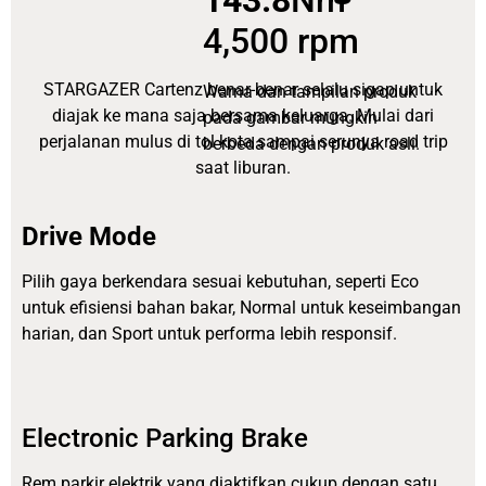
4,500 rpm
STARGAZER Cartenz benar-benar selalu sigap untuk
Warna dan tampilan produk
diajak ke mana saja bersama keluarga. Mulai dari
pada gambar mungkin
perjalanan mulus di tol kota sampai serunya road trip
berbeda dengan produk asli.
saat liburan.
Drive Mode
Pilih gaya berkendara sesuai kebutuhan, seperti Eco
untuk efisiensi bahan bakar, Normal untuk keseimbangan
harian, dan Sport untuk performa lebih responsif.
Electronic Parking Brake
Rem parkir elektrik yang diaktifkan cukup dengan satu