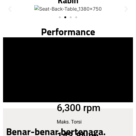
Kabin
Performance
Smartstream
G1.5L MPi
Maks. Power
115
ps
6,300 rpm
Maks. Torsi
Benar-benar bertenaga.
143.8
Nm