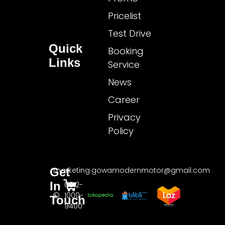
Pricelist
Test Drive
Quick
Booking
Links
Service
News
Career
Privacy
Policy
Get
marketing.gowamodernmotor@gmail.com
In
0812-
1000-
Touch
9400