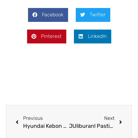
Facebook
Twitter
Pinterest
LinkedIn
Previous
Next
Hyundai Kebon Jeruk Gelar Soft Launching Stall Quick Service untuk Tingkatkan Kenyamanan Pelanggan
JUliburan! Pastikan Mobil Hyundai Prima untuk Menemani Liburan Anda