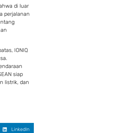
ahwa di luar
a perjalanan
entang
nan
batas, IONIQ
sa.
kendaraan
ASEAN siap
 listrik, dan
LinkedIn