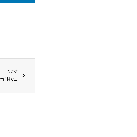
Next
Tahap Perbaikan Kaki-kaki Mobil di Bengkel Resmi Hyundai Gowa