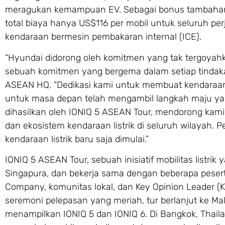
meragukan kemampuan EV. Sebagai bonus tambahan, 
total biaya hanya US$116 per mobil untuk seluruh per
kendaraan bermesin pembakaran internal (ICE).
“Hyundai didorong oleh komitmen yang tak tergoyah
sebuah komitmen yang bergema dalam setiap tindaka
ASEAN HQ. “Dedikasi kami untuk membuat kendaraan lis
untuk masa depan telah mengambil langkah maju yan
dihasilkan oleh IONIQ 5 ASEAN Tour, mendorong kami
dan ekosistem kendaraan listrik di seluruh wilayah.
kendaraan listrik baru saja dimulai.”
IONIQ 5 ASEAN Tour, sebuah inisiatif mobilitas listrik 
Singapura, dan bekerja sama dengan beberapa pesert
Company, komunitas lokal, dan Key Opinion Leader (K
seremoni pelepasan yang meriah, tur berlanjut ke M
menampilkan IONIQ 5 dan IONIQ 6. Di Bangkok, Thaila