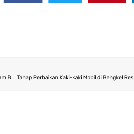
Hyundai Motor Chung Mong-koo Berikan Program Beasiswa untuk Memberdayakan Masa Depan Generasi Muda