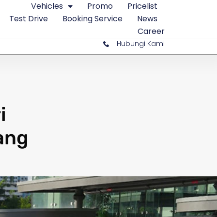
Vehicles
Promo
Pricelist
Test Drive
Booking Service
News
Career
Hubungi Kami
i
ang