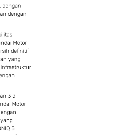
, dengan
gkan dengan
litas –
undai Motor
ih definitif
aan yang
nfrastruktur
dengan
dan 3 di
ndai Motor
 dengan
 yang
ONIQ 5