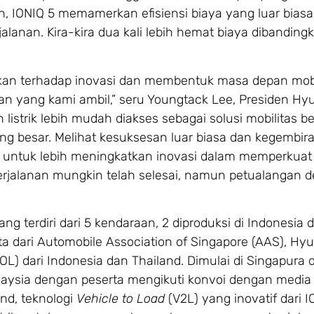
IONIQ 5 memamerkan efisiensi biaya yang luar biasa
jalanan. Kira-kira dua kali lebih hemat biaya dibandin
kan terhadap inovasi dan membentuk masa depan mobi
n yang kami ambil,” seru Youngtack Lee, Presiden Hy
trik lebih mudah diakses sebagai solusi mobilitas bers
g besar. Melihat kesuksesan luar biasa dan kegembir
 untuk lebih meningkatkan inovasi dalam memperkuat i
 Perjalanan mungkin telah selesai, namun petualangan 
yang terdiri dari 5 kendaraan, 2 diproduksi di Indonesia 
a dari Automobile Association of Singapore (AAS), Hyu
OL) dari Indonesia dan Thailand. Dimulai di Singapura
alaysia dengan peserta mengikuti konvoi dengan media
nd, teknologi
Vehicle to Load
(V2L) yang inovatif dari I