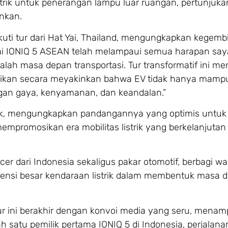
rik untuk penerangan lampu luar ruangan, pertunjuka
nkan.
uti tur dari Hat Yai, Thailand, mengungkapkan kegemb
ai IONIQ 5 ASEAN telah melampaui semua harapan say
alah masa depan transportasi. Tur transformatif ini m
kan secara meyakinkan bahwa EV tidak hanya mamp
gan gaya, kenyamanan, dan keandalan.”
strik, mengungkapkan pandangannya yang optimis untuk
mempromosikan era mobilitas listrik yang berkelanjutan
ncer dari Indonesia sekaligus pakar otomotif, berbagi 
nsi besar kendaraan listrik dalam membentuk masa 
ur ini berakhir dengan konvoi media yang seru, menam
lah satu pemilik pertama IONIQ 5 di Indonesia, perjalan