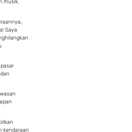
n musik,
iraannya,
a! Saya
enghilangkan
u
 pasar
 dan
wawasan
depan
pilkan
an kendaraan