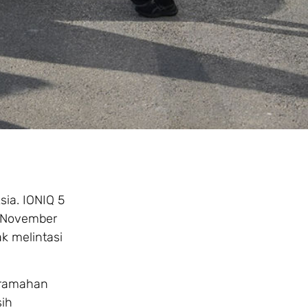
sia. IONIQ 5
0 November
k melintasi
keramahan
sih