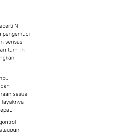
eperti N
ga pengemudi
an sensasi
an turn-in
ingkan
ampu
 dan
araan sesuai
n layaknya
epat.
gontrol
 ataupun