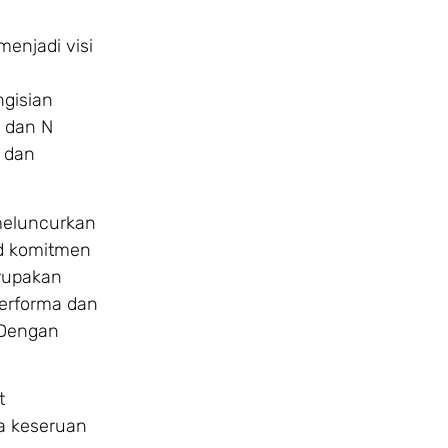
menjadi visi
ngisian
N dan N
 dan
meluncurkan
ud komitmen
rupakan
erforma dan
 Dengan
t
ta keseruan