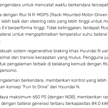
ngendara untuk mencatat waktu berkendara tercepat
a dengan fitur N R-MDPS (Rack-Mounted Motor-Driven
ebih baik dan steering ratio yang lebih tinggi untuk 
V berperforma tinggi. Tidak ketinggalan, terdapat fitu
terai untuk mengoptimalkan temperatur suhu baterai
.
 sebuah sistem regenerative braking khas Hyundai N ya
simal dan transisi kecepatan yang mulus. Pengguna j
uk pengalaman terbaik di belakang kemudi dengan fitu
personic.
pengalaman berkendara, memberikan kontrol yang lebih 
gan konsep “Fun to Drive” dari Hyundai N.
t daya maksimum 650 PS (dengan NGB), memberikan ra
i dengan baterai generasi terbaru berkapasitas 84.0 k