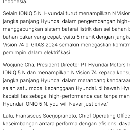
Indonesia.
Selain IONIQ 5 N, Hyundai turut menampilkan N Vision
jangka panjang Hyundai dalam pengembangan high-p
menggabungkan sistem baterai listrik dan sel bahan
bahan bakar yang cepat, yaitu 5 menit dengan jangkau
Vision 74 di GIIAS 2024 semakin menegaskan komitm
pemimpin dalam elektrifikasi.
Woojune Cha, President Director PT Hyundai Motors
IONIQ 5 N dan menampilkan N Vision 74 kepada kons
jangka panjang Hyundai dalam merancang kendaraan 
salah satu model kebanggaan Hyundai, di bawah Hy
kapabilitas sebagai high-performance car, tanpa me
Hyundai IONIQ 5 N, you will Never just drive.”
Lalu, Fransiscus Soerjopranoto, Chief Operating Off
keseimbangan antara performa dengan efisiensi daya,