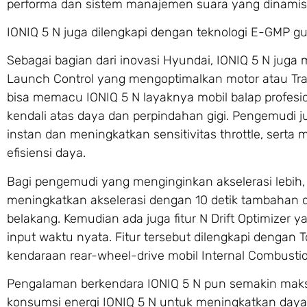
performa dan sistem manajemen suara yang dinamis
IONIQ 5 N juga dilengkapi dengan teknologi E-GMP g
Sebagai bagian dari inovasi Hyundai, IONIQ 5 N juga m
Launch Control yang mengoptimalkan motor atau Trac
bisa memacu IONIQ 5 N layaknya mobil balap profesion
kendali atas daya dan perpindahan gigi. Pengemudi 
instan dan meningkatkan sensitivitas throttle, sert
efisiensi daya.
Bagi pengemudi yang menginginkan akselerasi lebih, 
meningkatkan akselerasi dengan 10 detik tambahan d
belakang. Kemudian ada juga fitur N Drift Optimizer
input waktu nyata. Fitur tersebut dilengkapi dengan 
kendaraan rear-wheel-drive mobil Internal Combustio
Pengalaman berkendara IONIQ 5 N pun semakin maksima
konsumsi energi IONIQ 5 N untuk meningkatkan daya 