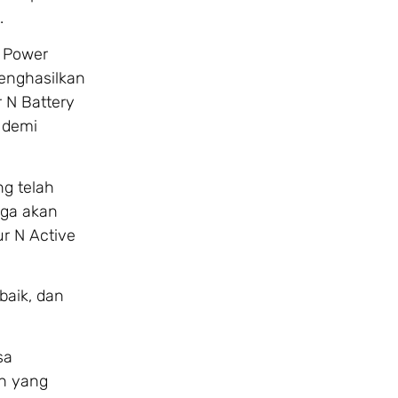
.
 Power
menghasilkan
r N Battery
 demi
ng telah
uga akan
r N Active
baik, dan
sa
Wh yang