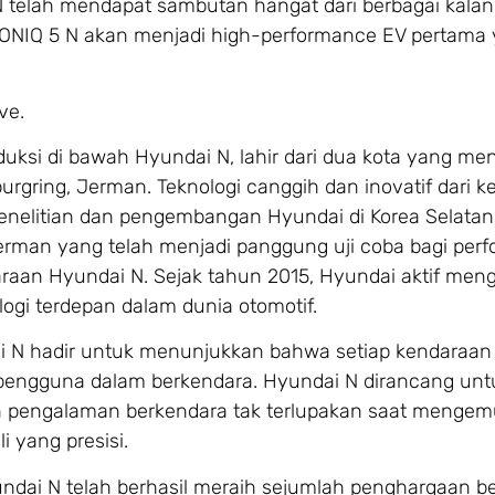
telah mendapat sambutan hangat dari berbagai kalan
IONIQ 5 N akan menjadi high-performance EV pertama
ve.
ksi di bawah Hyundai N, lahir dari dua kota yang me
urgring, Jerman. Teknologi canggih dan inovatif dari k
enelitian dan pengembangan Hyundai di Korea Selata
Jerman yang telah menjadi panggung uji coba bagi perf
an Hyundai N. Sejak tahun 2015, Hyundai aktif meng
ogi terdepan dalam dunia otomotif.
i N hadir untuk menunjukkan bahwa setiap kendaraan
engguna dalam berkendara. Hyundai N dirancang unt
 pengalaman berkendara tak terlupakan saat mengem
 yang presisi.
ndai N telah berhasil meraih sejumlah penghargaan be