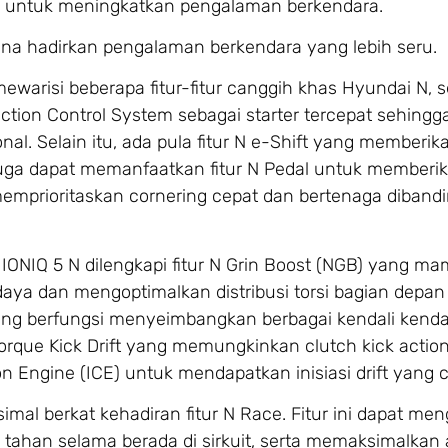
 untuk meningkatkan pengalaman berkendara.
una hadirkan pengalaman berkendara yang lebih seru.
ewarisi beberapa fitur-fitur canggih khas Hyundai N, s
tion Control System sebagai starter tercepat sehing
al. Selain itu, ada pula fitur N e-Shift yang memberik
juga dapat memanfaatkan fitur N Pedal untuk memberik
a memprioritaskan cornering cepat dan bertenaga diband
IONIQ 5 N dilengkapi fitur N Grin Boost (NGB) yang m
aya dan mengoptimalkan distribusi torsi bagian depan
 yang berfungsi menyeimbangkan berbagai kendali kend
Torque Kick Drift yang memungkinkan clutch kick actio
n Engine (ICE) untuk mendapatkan inisiasi drift yang c
l berkat kehadiran fitur N Race. Fitur ini dapat men
tahan selama berada di sirkuit, serta memaksimalkan