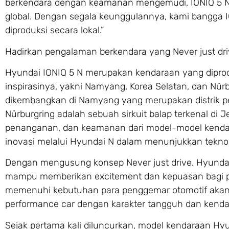
berkendara dengan keamanan mengemudi, IONIQ 5 N 
global. Dengan segala keunggulannya, kami bangga 
diproduksi secara lokal.”
Hadirkan pengalaman berkendara yang Never just dri
Hyundai IONIQ 5 N merupakan kendaraan yang diprodu
inspirasinya, yakni Namyang, Korea Selatan, dan Nürb
dikembangkan di Namyang yang merupakan distrik p
Nürburgring adalah sebuah sirkuit balap terkenal di 
penanganan, dan keamanan dari model-model kendara
inovasi melalui Hyundai N dalam menunjukkan teknol
Dengan mengusung konsep Never just drive. Hyunda
mampu memberikan excitement dan kepuasan bagi p
memenuhi kebutuhan para penggemar otomotif akan
performance car dengan karakter tangguh dan kendali
Sejak pertama kali diluncurkan, model kendaraan Hyu