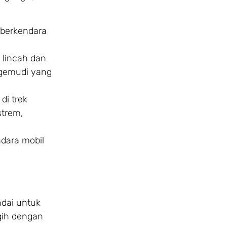
 berkendara
 lincah dan
ngemudi yang
di trek
strem,
dara mobil
ndai untuk
gih dengan