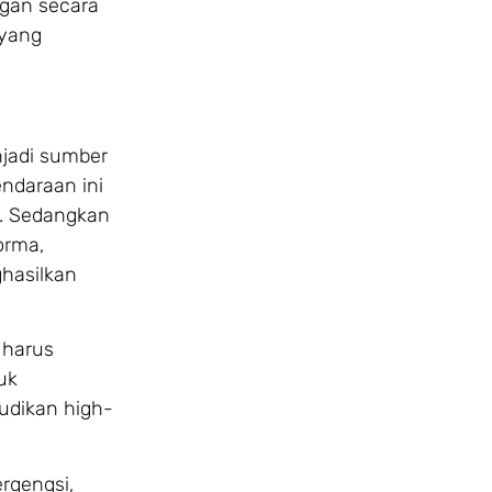
gan secara
 yang
njadi sumber
endaraan ini
n. Sedangkan
orma,
hasilkan
 harus
uk
udikan high-
rgengsi,