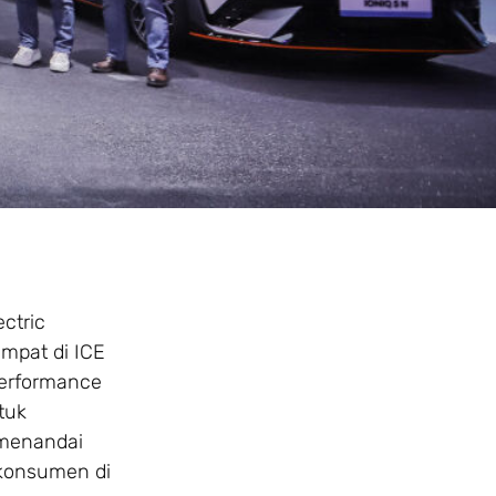
ctric
empat di ICE
performance
tuk
 menandai
 konsumen di