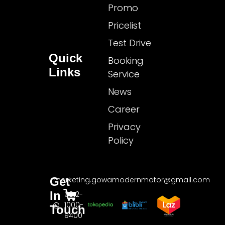
Promo
Pricelist
Test Drive
Quick
Booking
Links
Service
News
Career
Privacy
Policy
Get
marketing.gowamodernmotor@gmail.com
In
0812-
1000-
Touch
9400