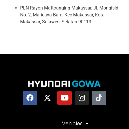
PLN Rayon Mattoanging Makassar, Jl. Mongisidi
No. 2, Maricaya Baru, Kec Makassar, Kota
Makassar, Sulawesi Selatan 90113
Vehicles