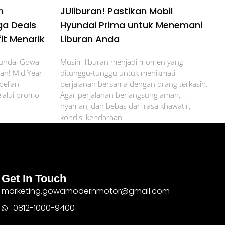
n
JUliburan! Pastikan Mobil
ga Deals
Hyundai Prima untuk Menemani
it Menarik
Liburan Anda
yundai Gowa
Musim liburan menjadi momen yang
an! Mid Year
ditunggu-tunggu untuk menikmati
belian
perjalanan bersama dengan orang terkasih.
lalui promo
Agar perjalanan berlangsung aman,
nyaman, dan bebas dari rasa khawatir,
kondisi kendaraan
Get In Touch
marketing.gowamodernmotor@gmail.com
0812-1000-9400