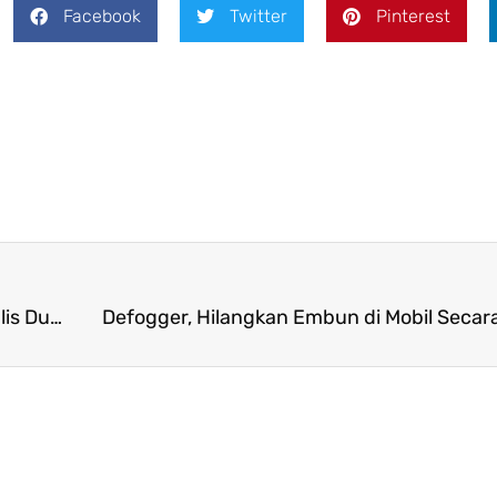
Facebook
Twitter
Pinterest
Hyundai IONIQ 5 N Masuk dalam Tiga Besar Finalis Dunia di Ajang World Car Awards 2024
Defogger, Hilangkan Embun di Mobil Secar