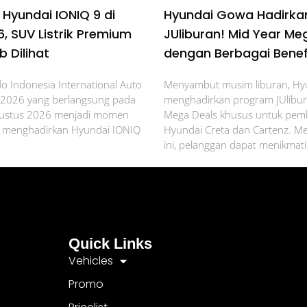
 Hyundai IONIQ 9 di
Hyundai Gowa Hadirka
6, SUV Listrik Premium
JUliburan! Mid Year Me
 Dilihat
dengan Berbagai Benef
o Indonesia International Auto
Menyambut musim liburan, H
 2026 yang berlangsung pada
menghadirkan program JUlibur
Agustus 2026 menjadi momen
Mega Deals khusus untuk pem
k menghadirkan Hyundai IONIQ
Hyundai Creta dan Cartenz. Me
ini, pelanggan dapat menikmati
Quick Links
Vehicles
Promo