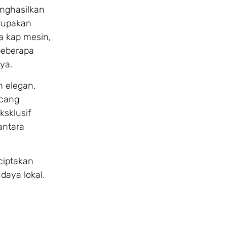
enghasilkan
erupakan
a kap mesin,
 beberapa
ya.
 elegan,
ncang
ksklusif
antara
ciptakan
aya lokal.