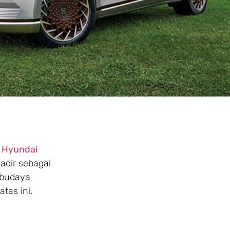
n
Hyundai
adir sebagai
 budaya
tas ini.