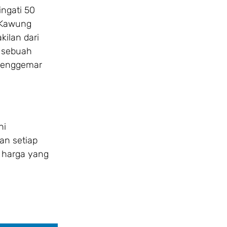
ingati 50
k Kawung
kilan dari
a sebuah
a penggemar
ni
an setiap
 harga yang