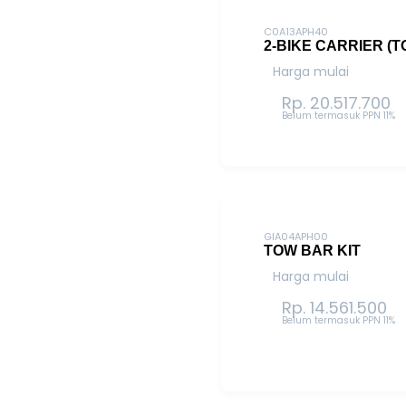
C0A13APH40
2-BIKE CARRIER (
Harga mulai
Rp. 20.517.700
Belum termasuk PPN 11%
GIA04APH00
TOW BAR KIT
Harga mulai
Rp. 14.561.500
Belum termasuk PPN 11%