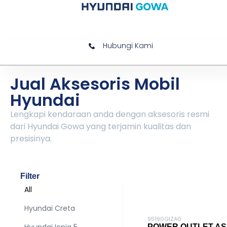
Hubungi Kami
Jual Aksesoris Mobil
Hyundai
Lengkapi kendaraan anda dengan aksesoris resmi
dari Hyundai Gowa yang terjamin kualitas dan
presisinya.
Filter
All
Hyundai Creta
95190GIZA0
POWER OUTLET AS