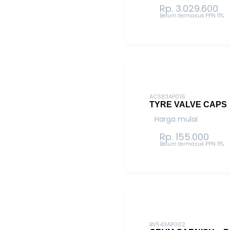
Rp. 3.029.600
Belum termasuk PPN 11%
ACS83AP016
TYRE VALVE CAPS
Harga mulai
Rp. 155.000
Belum termasuk PPN 11%
BVS43AP002