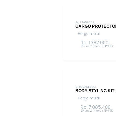
GI122ADE00E
CARGO PROTECTO
Harga mulai
Rp. 1.387.900
Belum termasuk PPN 11%
GI300ADE00BL
BODY STYLING KIT
Harga mulai
Rp. 7.085.400
Belum termasuk PPN 11%