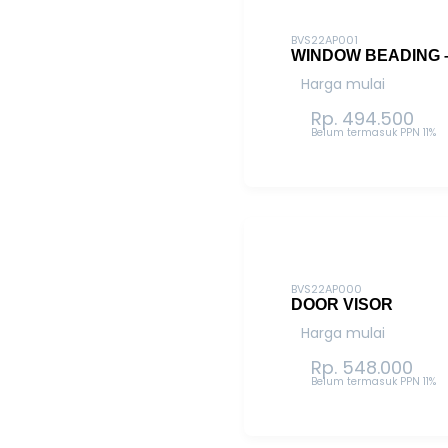
BVS22AP001
WINDOW BEADING 
Harga mulai
Rp. 494.500
Belum termasuk PPN 11%
BVS22AP000
DOOR VISOR
Harga mulai
Rp. 548.000
Belum termasuk PPN 11%