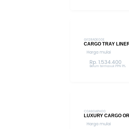
GI128ADE00E
CARGO TRAY LINE
Harga mulai
Rp. 1.534.400
Belum termasuk PPN 11%
C0A90APH00
LUXURY CARGO O
Harga mulai