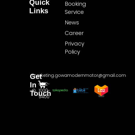
Quick
Booking
Links
Service
News
Career
Privacy
Policy
Get
marketing.gowamodernmotor@gmail.com
In
0812-
1000-
Touch
9400