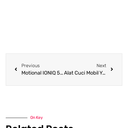
Previous
Next
Motional IONIQ 5 Robotaxi to Be Manufactured at New Hyundai Motor Group Innovation Center Singapore
Alat Cuci Mobil Yang Wajib Dimiliki di Rumah
On Key